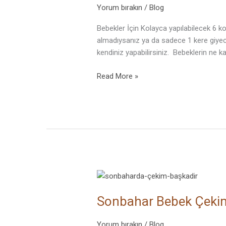
Kostüm
Yorum bırakın
/
Blog
Fikirleri
Bebekler İçin Kolayca yapılabilecek 6 k
almadıysanız ya da sadece 1 kere giyece
kendiniz yapabilirsiniz. Bebeklerin ne k
Read More »
Sonbahar
Bebek
Sonbahar Bebek Çekiml
Çekimlerinde
Masalsı
Etkiler
Yorum bırakın
/
Blog