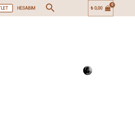
Arama
₺
0,00
TLET
HESABIM