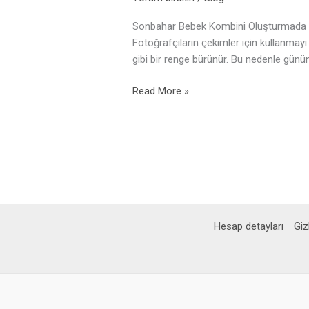
Sonbahar Bebek Kombini Oluşturmada Di
Fotoğrafçıların çekimler için kullanmayı 
gibi bir renge bürünür. Bu nedenle günün
Read More »
Hesap detayları
Gizl
PCI-DSS Ödeme Güvenliği