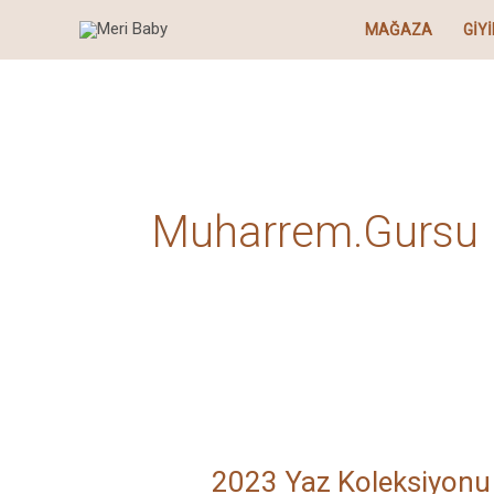
İçeriğe
MAĞAZA
GIY
atla
Muharrem.gursu
2023
Yaz
2023 Yaz Koleksiyonu
Koleksiyonu