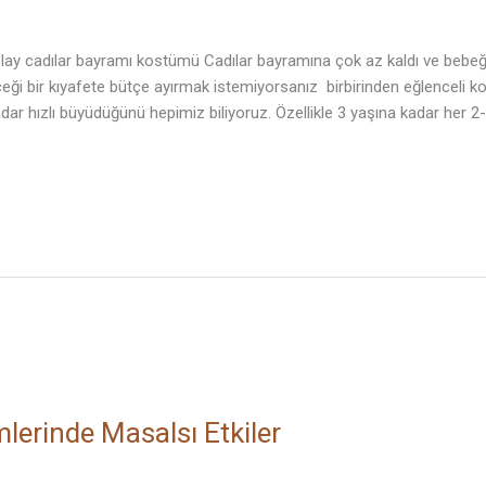
olay cadılar bayramı kostümü Cadılar bayramına çok az kaldı ve bebeğ
ği bir kıyafete bütçe ayırmak istemiyorsanız birbirinden eğlenceli ko
adar hızlı büyüdüğünü hepimiz biliyoruz. Özellikle 3 yaşına kadar her 2
erinde Masalsı Etkiler