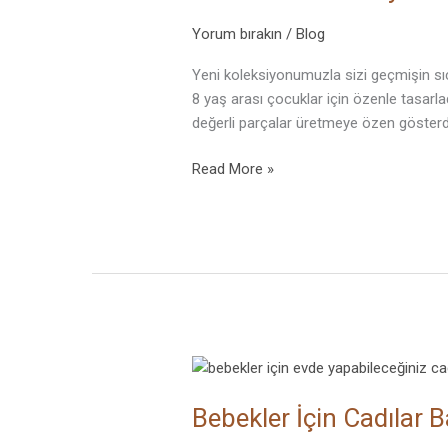
–
Dreamland
Yorum bırakın
/
Blog
Yeni koleksiyonumuzla sizi geçmişin sı
8 yaş arası çocuklar için özenle tasarla
değerli parçalar üretmeye özen gösterdi
Read More »
Bebekler
İçin
Bebekler İçin Cadılar 
Cadılar
Bayramı