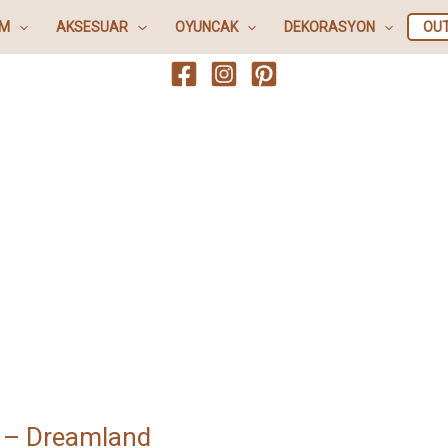
IM
AKSESUAR
OYUNCAK
DEKORASYON
OU
 – Dreamland