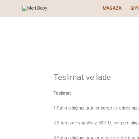
İçeriğe
MAĞAZA
GIY
atla
Teslimat ve İade
Teslimat
1.Satın aldığınız ürünler kargo ile adresini
2.Sitemizde yaptığınız 500 TL ve üzeri alış
3.Satın aldığınız ürünler genellikle 3 – 6 i