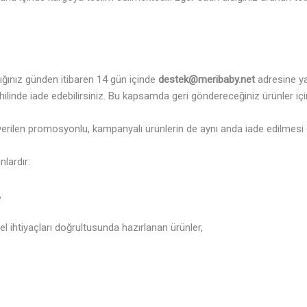
dığınız günden itibaren 14 gün içinde
destek@meribaby.net
adresine y
ilinde iade edebilirsiniz. Bu kapsamda geri göndereceğiniz ürünler içi
verilen promosyonlu, kampanyalı ürünlerin de aynı anda iade edilmesi 
lardır:
,
sel ihtiyaçları doğrultusunda hazırlanan ürünler,