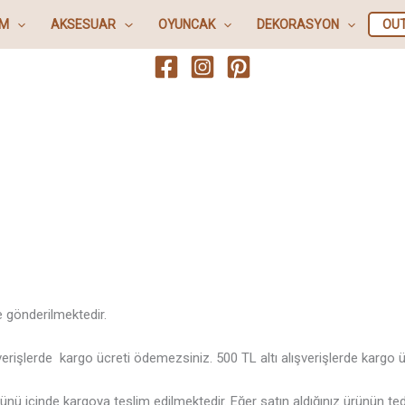
IM
AKSESUAR
OYUNCAK
DEKORASYON
OU
ze gönderilmektedir.
verişlerde kargo ücreti ödemezsiniz. 500 TL altı alışverişlerde kargo 
ş günü içinde kargoya teslim edilmektedir. Eğer satın aldığınız ürünün 