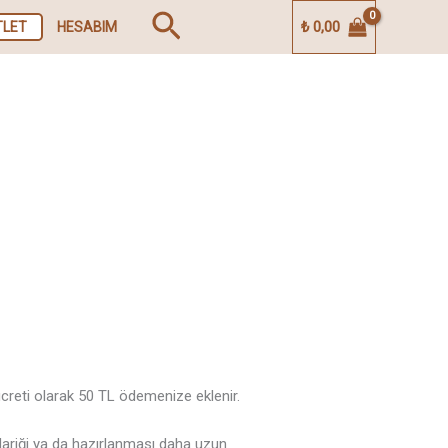
Arama
₺
0,00
TLET
HESABIM
ücreti olarak 50 TL ödemenize eklenir.
tedariği ya da hazırlanması daha uzun