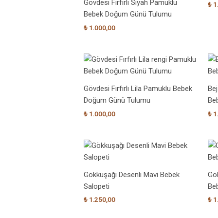
Gövdesi Fırfırlı Siyah Pamuklu
₺
1
Bebek Doğum Günü Tulumu
₺
1.000,00
Gövdesi Fırfırlı Lila Pamuklu Bebek
Be
Doğum Günü Tulumu
Be
₺
1.000,00
₺
1
Gökkuşağı Desenli Mavi Bebek
Gök
Salopeti
Beb
₺
1.250,00
₺
1