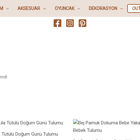
IM
AKSESUAR
OYUNCAK
DEKORASYON
OU
endi
la Tütülü Doğum Günü Tulumu