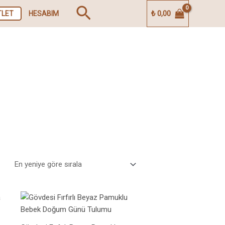
Arama
₺
0,00
TLET
HESABIM