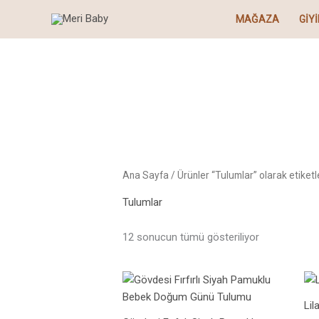
En
İçeriğe
yeniye
MAĞAZA
GIY
atla
göre
sıralandı
Ana Sayfa
/ Ürünler “Tulumlar” olarak etiketl
Tulumlar
12 sonucun tümü gösteriliyor
Li