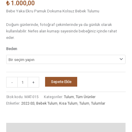
₺
1.000,00
Bebe Yaka Ekru Pamuk Dokuma Kolsuz Bebek Tulumu
Doğum günlerinde, fotoğraf çekimlerinde ya da günlük olarak
kullanılabilir. Nefes alan kumaşı sayesinde bebeğiniz içinde rahat
eder.
Beden
Sepete Ekle
-
+
Stok kodu:
MAT-015
Kategoriler:
Tulum
,
Tüm Ürünler
Etiketler:
2022-SS
,
Bebek Tulum
,
Kısa Tulum
,
Tulum
,
Tulumlar
Açıklama