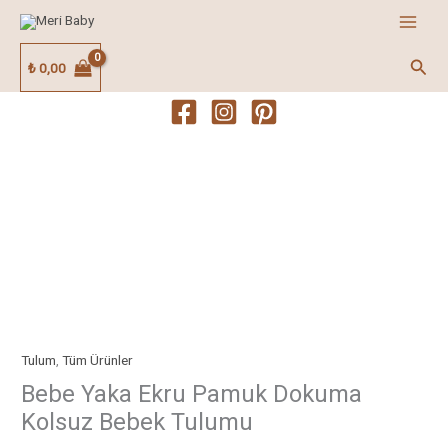
İçeriğe
atla
Ara
₺
0,00
Bebe
Yaka
Ekru
Pamuk
Dokuma
Kolsuz
Bebek
Tulumu
Tulum
,
Tüm Ürünler
adet
Bebe Yaka Ekru Pamuk Dokuma
Kolsuz Bebek Tulumu