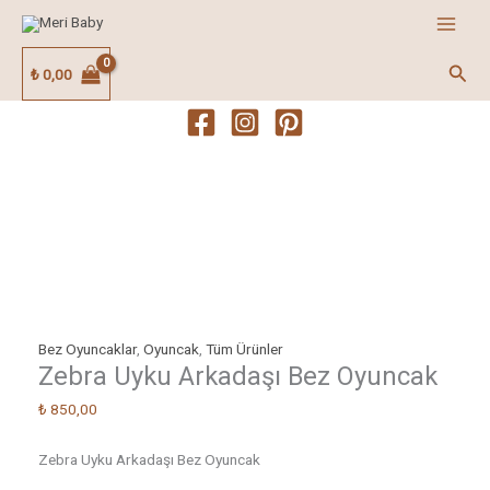
İçeriğe
Zebra
atla
Uyku
Arkadaşı
Ara
₺
0,00
Bez
Oyuncak
adet
Bez Oyuncaklar
,
Oyuncak
,
Tüm Ürünler
Zebra Uyku Arkadaşı Bez Oyuncak
₺
850,00
Zebra Uyku Arkadaşı Bez Oyuncak