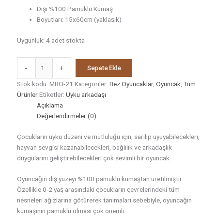
Dışı %100 Pamuklu Kumaş
Boyutları: 15x60cm (yaklaşık)
Uygunluk:
4 adet stokta
-
+
Sepete Ekle
Stok kodu:
MBO-21
Kategoriler:
Bez Oyuncaklar
,
Oyuncak
,
Tüm
Ürünler
Etiketler:
Uyku arkadaşı
Açıklama
Değerlendirmeler (0)
Çocukların uyku düzeni ve mutluluğu için; sarılıp uyuyabilecekleri,
hayvan sevgisi kazanabilecekleri, bağlılık ve arkadaşlık
duygularını geliştirebilecekleri çok sevimli bir oyuncak.
Oyuncağın dış yüzeyi %100 pamuklu kumaştan üretilmiştir.
Özellikle 0-2 yaş arasındaki çocukların çevrelerindeki tüm
nesneleri ağızlarına götürerek tanımaları sebebiyle, oyuncağın
kumaşının pamuklu olması çok önemli.