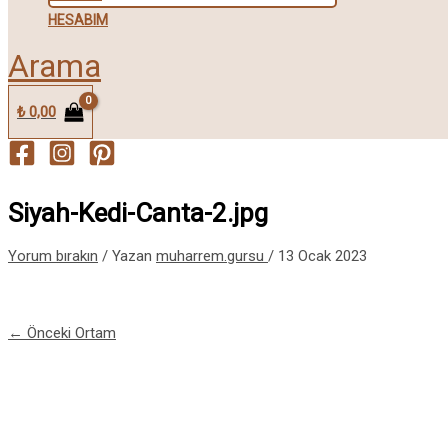
HESABIM
Arama
₺
0,00
Siyah-Kedi-Canta-2.jpg
Yorum bırakın
/ Yazan
muharrem.gursu
/
13 Ocak 2023
←
Önceki Ortam