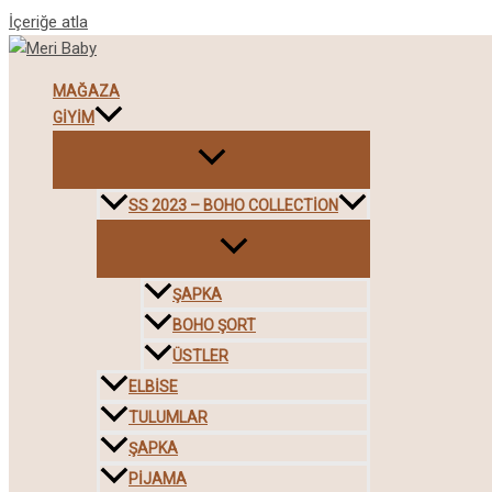
İçeriğe atla
MAĞAZA
GIYIM
SS 2023 – BOHO COLLECTION
ŞAPKA
BOHO ŞORT
ÜSTLER
ELBISE
TULUMLAR
ŞAPKA
PIJAMA