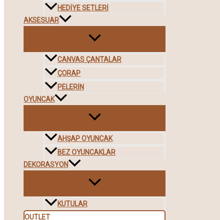
HEDIYE SETLERI
AKSESUAR
CANVAS ÇANTALAR
ÇORAP
PELERIN
OYUNCAK
AHŞAP OYUNCAK
BEZ OYUNCAKLAR
DEKORASYON
KUTULAR
OUTLET