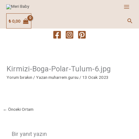
İçeriğe
atla
Ara
₺
0,00
Kirmizi-Boga-Polar-Tulum-6.jpg
Yorum bırakın
/ Yazan
muharrem.gursu
/
13 Ocak 2023
←
Önceki Ortam
Bir yanıt yazın