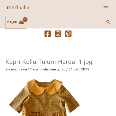
İçeriğe
atla
Ara
₺
0,00
Kapri-Kollu-Tulum-Hardal-1.jpg
Yorum bırakın
/ Yazan
muharrem.gursu
/
21 Eylül 2019