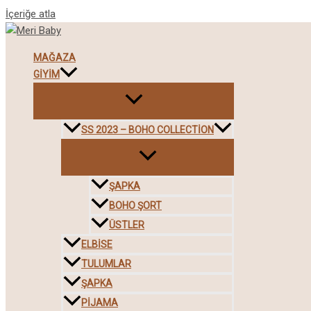
İçeriğe atla
MAĞAZA
GIYIM
SS 2023 – BOHO COLLECTION
ŞAPKA
BOHO ŞORT
ÜSTLER
ELBISE
TULUMLAR
ŞAPKA
PIJAMA