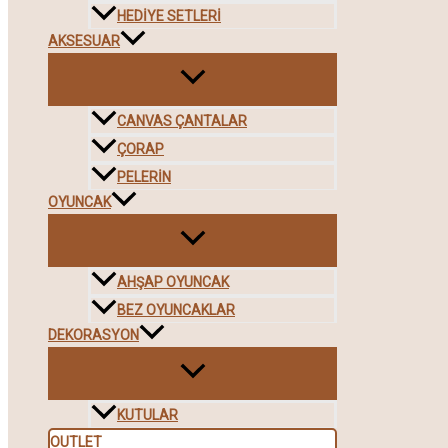
HEDIYE SETLERI
AKSESUAR
CANVAS ÇANTALAR
ÇORAP
PELERIN
OYUNCAK
AHŞAP OYUNCAK
BEZ OYUNCAKLAR
DEKORASYON
KUTULAR
OUTLET