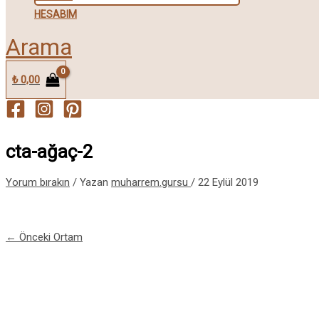
HESABIM
Arama
₺
0,00
cta-ağaç-2
Yorum bırakın
/ Yazan
muharrem.gursu
/
22 Eylül 2019
←
Önceki Ortam