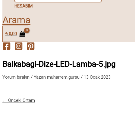
HESABIM
Arama
₺
0,00
Balkabagi-Dize-LED-Lamba-5.jpg
Yorum bırakın
/ Yazan
muharrem.gursu
/
13 Ocak 2023
←
Önceki Ortam