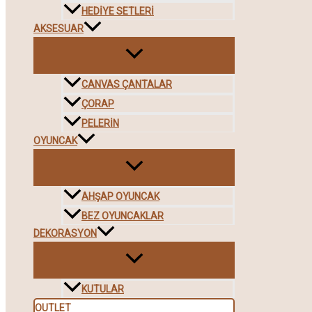
HEDIYE SETLERI
AKSESUAR
CANVAS ÇANTALAR
ÇORAP
PELERIN
OYUNCAK
AHŞAP OYUNCAK
BEZ OYUNCAKLAR
DEKORASYON
KUTULAR
OUTLET