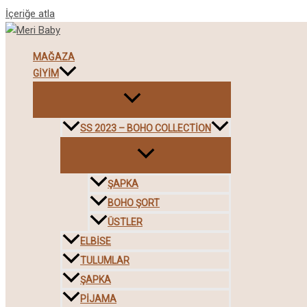
İçeriğe atla
MAĞAZA
GIYIM
SS 2023 – BOHO COLLECTION
ŞAPKA
BOHO ŞORT
ÜSTLER
ELBISE
TULUMLAR
ŞAPKA
PIJAMA