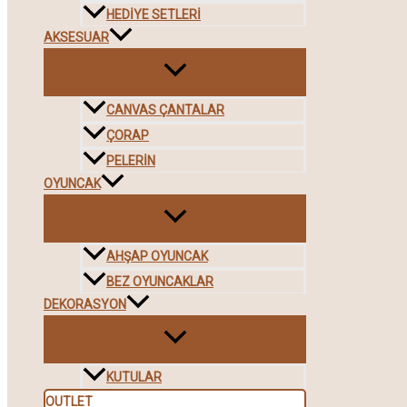
HEDIYE SETLERI
AKSESUAR
CANVAS ÇANTALAR
ÇORAP
PELERIN
OYUNCAK
AHŞAP OYUNCAK
BEZ OYUNCAKLAR
DEKORASYON
KUTULAR
OUTLET