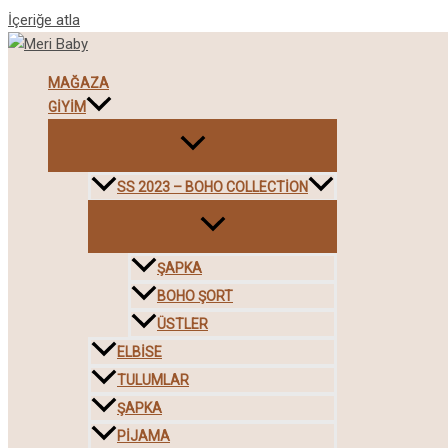
İçeriğe atla
MAĞAZA
GIYIM
SS 2023 – BOHO COLLECTION
ŞAPKA
BOHO ŞORT
ÜSTLER
ELBISE
TULUMLAR
ŞAPKA
PIJAMA