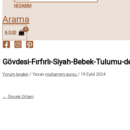
HESABIM
Arama
₺
0,00
Gövdesi-Fırfırlı-Siyah-Bebek-Tulumu-de
Yorum bırakın
/ Yazan
muharrem.gursu
/
19 Eylül 2024
←
Önceki Ortam