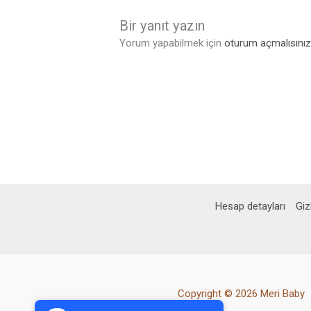
Bir yanıt yazın
Yorum yapabilmek için
oturum açmalısını
Hesap detayları
Gizl
PCI-DSS Ödeme Güvenliği
Copyright © 2026 Meri Baby
7/24 Canlı Destek