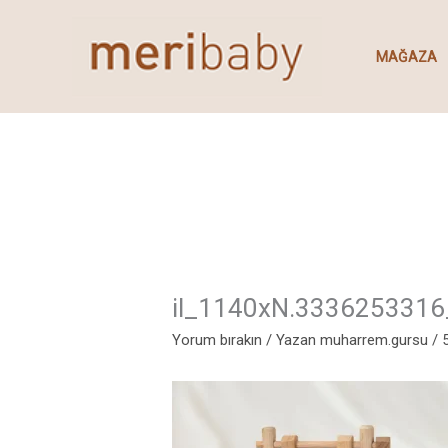
İçeriğe
atla
MAĞAZA
il_1140xN.3336253316
Yorum bırakın
/ Yazan
muharrem.gursu
/