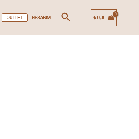
Arama
₺
0,00
OUTLET
HESABIM