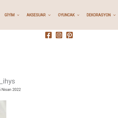
GIYIM
AKSESUAR
OYUNCAK
DEKORASYON
_ihys
5 Nisan 2022