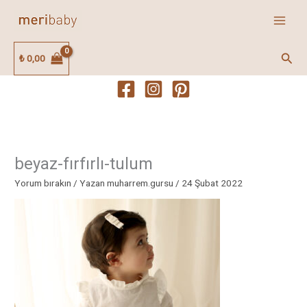
İçeriğe
atla
Ara
₺
0,00
beyaz-fırfırlı-tulum
Yorum bırakın
/ Yazan
muharrem.gursu
/
24 Şubat 2022