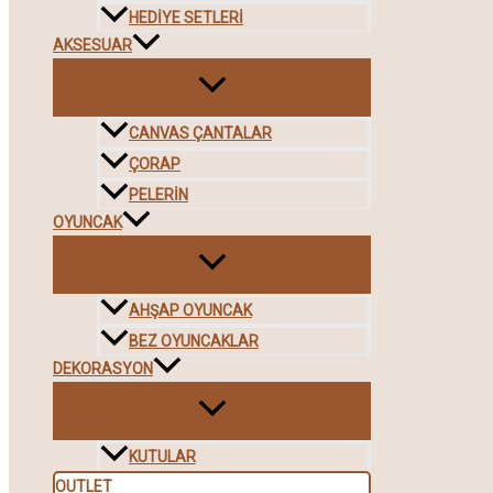
HEDIYE SETLERI
AKSESUAR
CANVAS ÇANTALAR
ÇORAP
PELERIN
OYUNCAK
AHŞAP OYUNCAK
BEZ OYUNCAKLAR
DEKORASYON
KUTULAR
OUTLET