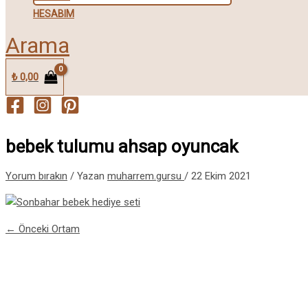
HESABIM
Arama
₺
0,00
bebek tulumu ahsap oyuncak
Yorum bırakın
/ Yazan
muharrem.gursu
/
22 Ekim 2021
←
Önceki Ortam