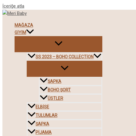
İçeriğe atla
MAĞAZA
GIYIM
SS 2023 – BOHO COLLECTION
ŞAPKA
BOHO ŞORT
ÜSTLER
ELBISE
TULUMLAR
ŞAPKA
PIJAMA