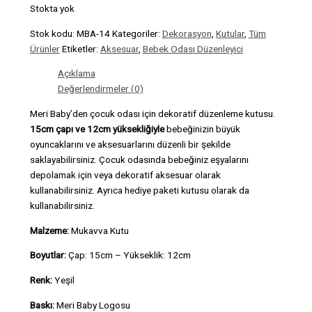
Stokta yok
Stok kodu:
MBA-14
Kategoriler:
Dekorasyon
,
Kutular
,
Tüm
Ürünler
Etiketler:
Aksesuar
,
Bebek Odası Düzenleyici
Açıklama
Değerlendirmeler (0)
Meri Baby’den çocuk odası için dekoratif düzenleme kutusu.
15cm çapı ve 12cm yüksekliğiyle
bebeğinizin büyük
oyuncaklarını ve aksesuarlarını düzenli bir şekilde
saklayabilirsiniz. Çocuk odasında bebeğiniz eşyalarını
depolamak için veya dekoratif aksesuar olarak
kullanabilirsiniz. Ayrıca hediye paketi kutusu olarak da
kullanabilirsiniz.
Malzeme:
Mukavva Kutu
Boyutlar:
Çap: 15cm – Yükseklik: 12cm
Renk:
Yeşil
Baskı:
Meri Baby Logosu