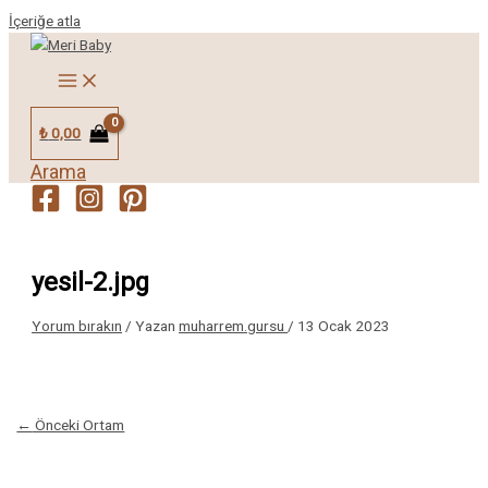
İçeriğe atla
₺
0,00
Arama
yesil-2.jpg
Yorum bırakın
/ Yazan
muharrem.gursu
/
13 Ocak 2023
←
Önceki Ortam