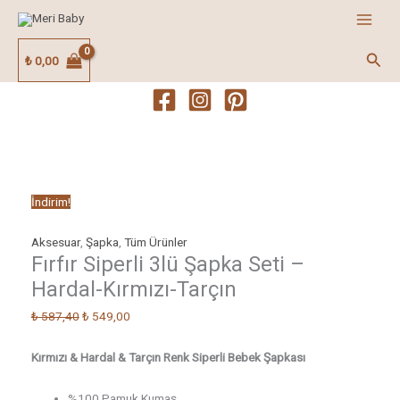
İçeriğe
Fırfır
Orijinal
Şu
atla
Siperli
fiyat:
andaki
3lü
₺ 587,40.
fiyat:
Ara
₺
0,00
Şapka
₺ 549,00.
Seti
-
Hardal-
Kırmızı-
Tarçın
adet
İndirim!
Aksesuar
,
Şapka
,
Tüm Ürünler
Fırfır Siperli 3lü Şapka Seti –
Hardal-Kırmızı-Tarçın
₺
587,40
₺
549,00
Kırmızı & Hardal & Tarçın Renk Siperli Bebek Şapkası
%100 Pamuk Kumaş