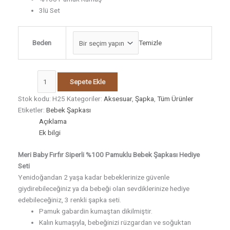
3lü Set
Beden
Temizle
Sepete Ekle
Stok kodu:
H25
Kategoriler:
Aksesuar
,
Şapka
,
Tüm Ürünler
Etiketler:
Bebek Şapkası
Açıklama
Ek bilgi
Meri Baby Fırfır Siperli %100 Pamuklu Bebek Şapkası Hediye
Seti
Yenidoğandan 2 yaşa kadar bebeklerinize güvenle
giydirebileceğiniz ya da bebeği olan sevdiklerinize hediye
edebileceğiniz, 3 renkli şapka seti.
Pamuk gabardin kumaştan dikilmiştir.
Kalın kumaşıyla, bebeğinizi rüzgardan ve soğuktan