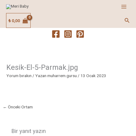
İçeriğe
atla
Ara
₺
0,00
Kesik-El-5-Parmak.jpg
Yorum bırakın
/ Yazan
muharrem.gursu
/
13 Ocak 2023
←
Önceki Ortam
Bir yanıt yazın