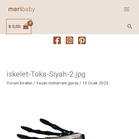
İçeriğe
atla
Ara
₺
0,00
iskelet-Toka-Siyah-2.jpg
Yorum bırakın
/ Yazan
muharrem.gursu
/
13 Ocak 2023