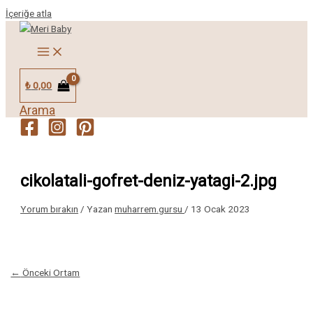
İçeriğe atla
₺
0,00
Arama
cikolatali-gofret-deniz-yatagi-2.jpg
Yorum bırakın
/ Yazan
muharrem.gursu
/
13 Ocak 2023
←
Önceki Ortam