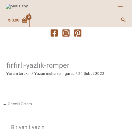
İçeriğe
atla
Ara
₺
0,00
fırfırlı-yazlık-romper
Yorum bırakın
/ Yazan
muharrem.gursu
/
24 Şubat 2022
←
Önceki Ortam
Bir yanıt yazın