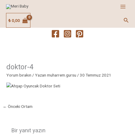
İçeriğe
atla
Ara
₺
0,00
doktor-4
Yorum bırakın
/ Yazan
muharrem.gursu
/
30 Temmuz 2021
←
Önceki Ortam
Bir yanıt yazın